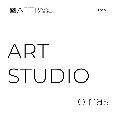
Skip
to
Menu
content
ART
STUDIO
o nas