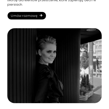
tworzę dla klientów przestrzenie, które zapierają dech w
piersiach.
Umów rozmowę