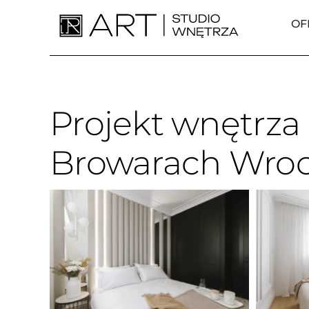
Skip
to
OF
content
Projekt wnętrza
Browarach Wroc