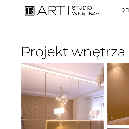
Skip
to
OF
content
Projekt wnętrza 